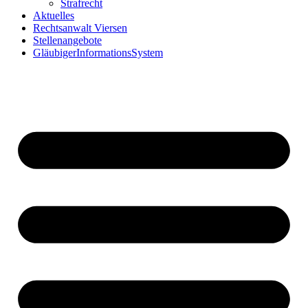
Strafrecht
Aktuelles
Rechtsanwalt Viersen
Stellenangebote
GläubigerInformationsSystem