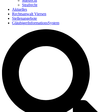
Mietrecht
Strafrecht
Aktuelles
Rechtsanwalt Viersen
Stellenangebote
GläubigerInformationsSystem