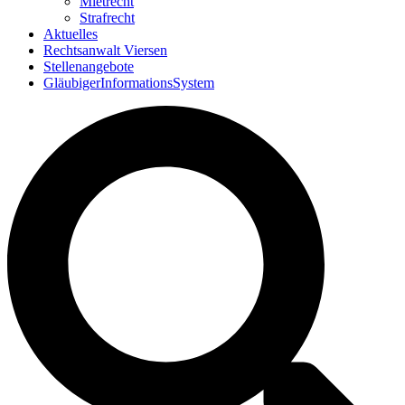
Mietrecht
Strafrecht
Aktuelles
Rechtsanwalt Viersen
Stellenangebote
GläubigerInformationsSystem