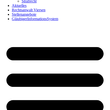
Strafrecht
Aktuelles
Rechtsanwalt Viersen
Stellenangebote
GläubigerInformationsSystem